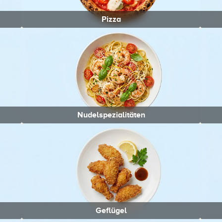
Pizza
Nudelspezialitäten
Geflügel